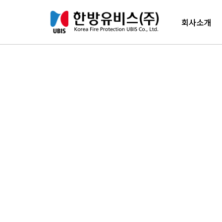
컨텐츠 바로가기
메인 메뉴 바로가기
회사소개
인사말
경영이념
New's
수상내역
임원진소개
연혁
조직도
오시는길