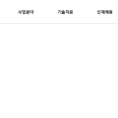
사업분야
기술자료
인재채용
설계사업본부
관계법령
채용정보
감리사업본부
온라인입사지원
방재연구소
Future Initiative
R&D Center
방재사업본부