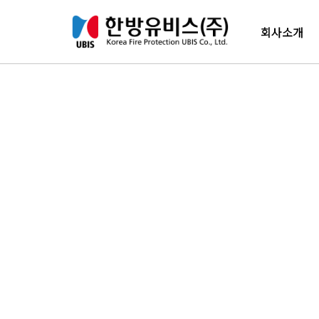
컨텐츠 바로가기
메인 메뉴 바로가기
회사소개
인사말
경영이념
New's
수상내역
임원진소개
연혁
조직도
오시는길