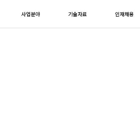
사업분야
기술자료
인재채용
설계사업본부
관계법령
채용정보
감리사업본부
온라인입사지원
방재연구소
Future Initiative
R&D Center
방재사업본부