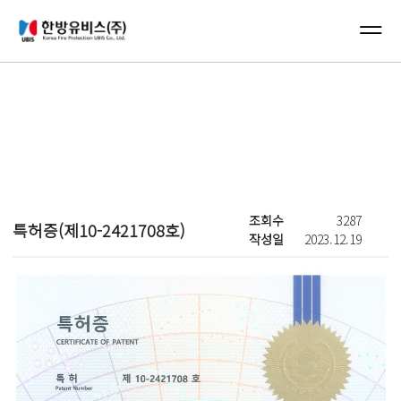
컨텐츠 바로가기
메인 메뉴 바로가기
New's
조회수
3287
특허증(제10-2421708호)
작성일
2023.12.19